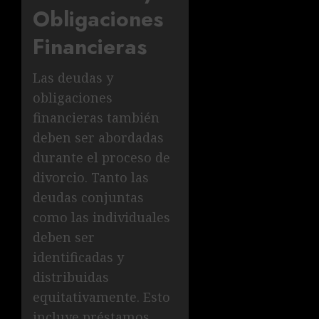
Obligaciones
Financieras
Las deudas y
obligaciones
financieras también
deben ser abordadas
durante el proceso de
divorcio. Tanto las
deudas conjuntas
como las individuales
deben ser
identificadas y
distribuidas
equitativamente. Esto
incluye préstamos,