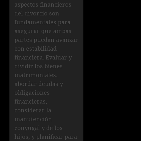
aspectos financieros
del divorcio son
fundamentales para
asegurar que ambas
partes puedan avanzar
con estabilidad
financiera. Evaluar y
dividir los bienes
matrimoniales,
abordar deudas y
obligaciones
financieras,
considerar la
manutención
conyugal y de los
hijos, y planificar para