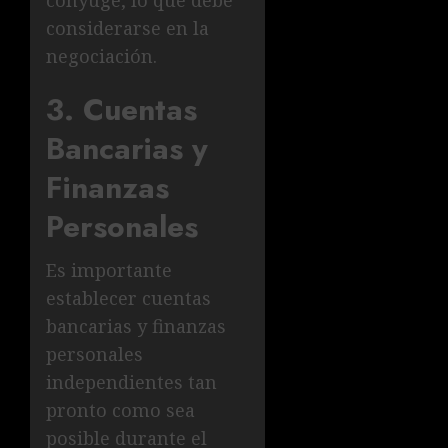
considerarse en la
negociación.
3. Cuentas
Bancarias y
Finanzas
Personales
Es importante
establecer cuentas
bancarias y finanzas
personales
independientes tan
pronto como sea
posible durante el