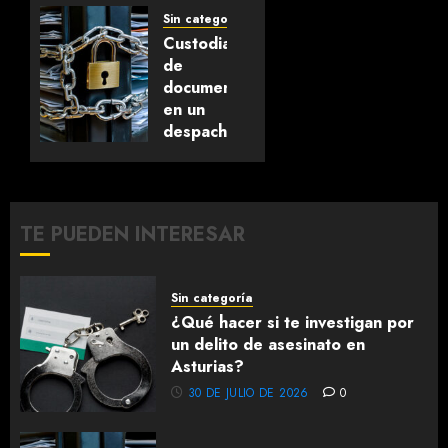
de
Sin categoría
asesinato
Custodia
en
de
Asturias?
documentos
en un
30 DE
despacho
JULIO DE
de
2026
abogados
0
14 DE
TE PUEDEN INTERESAR
JULIO DE
2026
0
Sin categoría
¿Qué hacer si te investigan por
un delito de asesinato en
Asturias?
30 DE JULIO DE 2026
0