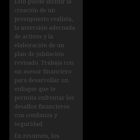
Esto puede incluir la
creación de un
presupuesto realista,
la inversión adecuada
de activos y la
elaboración de un
plan de jubilación
revisado. Trabaja con
un asesor financiero
para desarrollar un
enfoque que te
permita enfrentar los
desafíos financieros
con confianza y
seguridad.
En resumen, los