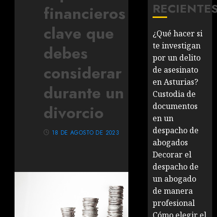
RECIENTE
financieros
clave que
¿Qué hacer si
te investigan
debes
por un delito
considerar
de asesinato
en Asturias?
durante un
Custodia de
documentos
divorcio
en un
despacho de
18 DE AGOSTO DE 2023
abogados
Decorar el
despacho de
un abogado
de manera
profesional
Cómo elegir el