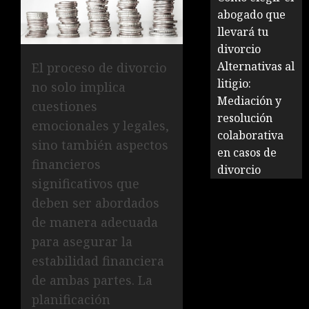
abogado que
llevará tu
divorcio
Alternativas al
El proceso de divorcio
litigio:
no solo implica
Mediación y
cuestiones
resolución
emocionales y legales,
colaborativa
sino también aspectos
en casos de
financieros
divorcio
significativos que
deben ser abordados
de manera adecuada
para asegurar la
estabilidad financiera
de ambas partes. La
planificación