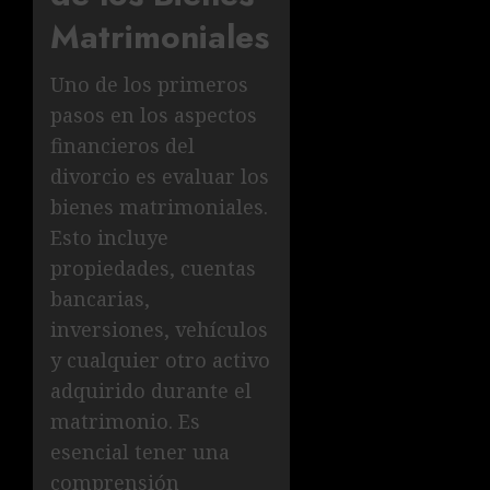
Matrimoniales
Uno de los primeros
pasos en los aspectos
financieros del
divorcio es evaluar los
bienes matrimoniales.
Esto incluye
propiedades, cuentas
bancarias,
inversiones, vehículos
y cualquier otro activo
adquirido durante el
matrimonio. Es
esencial tener una
comprensión