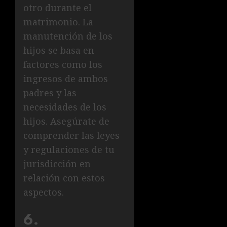
otro durante el
matrimonio. La
manutención de los
hijos se basa en
factores como los
ingresos de ambos
padres y las
necesidades de los
hijos. Asegúrate de
comprender las leyes
y regulaciones de tu
jurisdicción en
relación con estos
aspectos.
6.