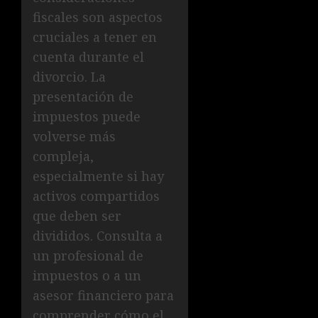
fiscales son aspectos
cruciales a tener en
cuenta durante el
divorcio. La
presentación de
impuestos puede
volverse más
compleja,
especialmente si hay
activos compartidos
que deben ser
divididos. Consulta a
un profesional de
impuestos o a un
asesor financiero para
comprender cómo el