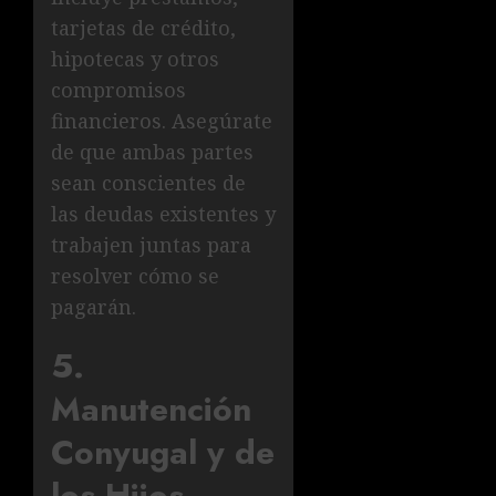
tarjetas de crédito,
hipotecas y otros
compromisos
financieros. Asegúrate
de que ambas partes
sean conscientes de
las deudas existentes y
trabajen juntas para
resolver cómo se
pagarán.
5.
Manutención
Conyugal y de
los Hijos