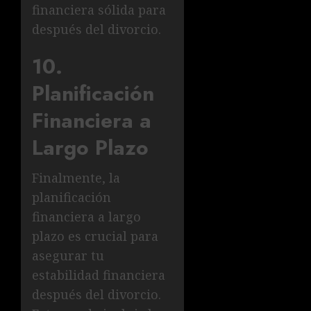
financiera sólida para
después del divorcio.
10.
Planificación
Financiera a
Largo Plazo
Finalmente, la
planificación
financiera a largo
plazo es crucial para
asegurar tu
estabilidad financiera
después del divorcio.