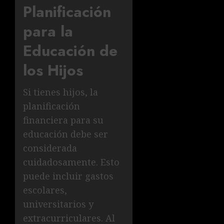
Planificación
para la
Educación de
los Hijos
Si tienes hijos, la
planificación
financiera para su
educación debe ser
considerada
cuidadosamente. Esto
puede incluir gastos
escolares,
universitarios y
extracurriculares. Al