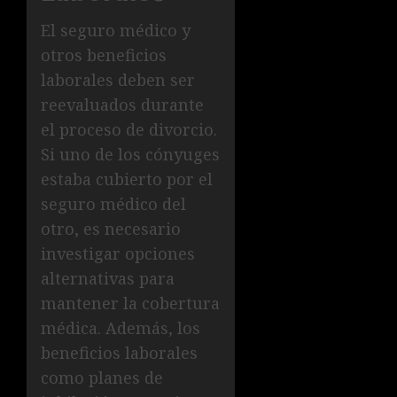
El seguro médico y
otros beneficios
laborales deben ser
reevaluados durante
el proceso de divorcio.
Si uno de los cónyuges
estaba cubierto por el
seguro médico del
otro, es necesario
investigar opciones
alternativas para
mantener la cobertura
médica. Además, los
beneficios laborales
como planes de