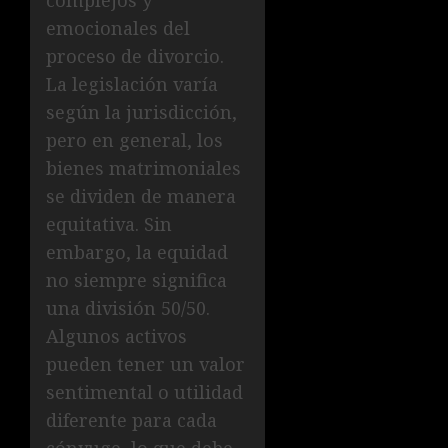
emocionales del
proceso de divorcio.
La legislación varía
según la jurisdicción,
pero en general, los
bienes matrimoniales
se dividen de manera
equitativa. Sin
embargo, la equidad
no siempre significa
una división 50/50.
Algunos activos
pueden tener un valor
sentimental o utilidad
diferente para cada
cónyuge, lo que debe