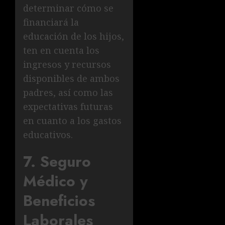
determinar cómo se
financiará la
educación de los hijos,
ten en cuenta los
ingresos y recursos
disponibles de ambos
padres, así como las
expectativas futuras
en cuanto a los gastos
educativos.
7. Seguro
Médico y
Beneficios
Laborales