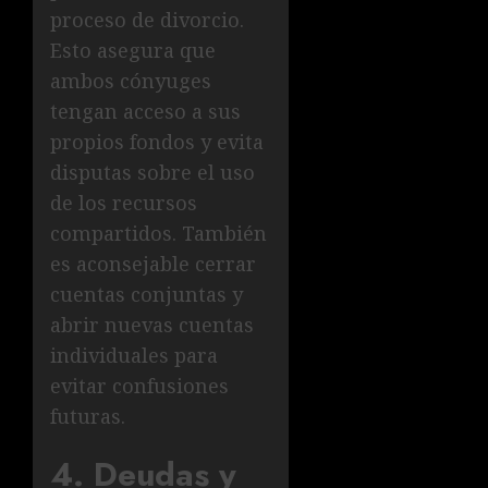
proceso de divorcio.
Esto asegura que
ambos cónyuges
tengan acceso a sus
propios fondos y evita
disputas sobre el uso
de los recursos
compartidos. También
es aconsejable cerrar
cuentas conjuntas y
abrir nuevas cuentas
individuales para
evitar confusiones
futuras.
4. Deudas y