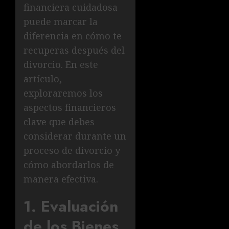
financiera cuidadosa
puede marcar la
diferencia en cómo te
recuperas después del
divorcio. En este
artículo,
exploraremos los
aspectos financieros
clave que debes
considerar durante un
proceso de divorcio y
cómo abordarlos de
manera efectiva.
1. Evaluación
de los Bienes