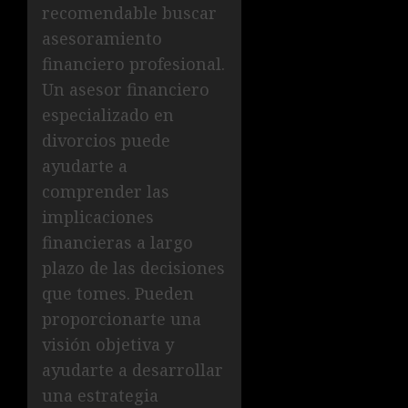
recomendable buscar
asesoramiento
financiero profesional.
Un asesor financiero
especializado en
divorcios puede
ayudarte a
comprender las
implicaciones
financieras a largo
plazo de las decisiones
que tomes. Pueden
proporcionarte una
visión objetiva y
ayudarte a desarrollar
una estrategia