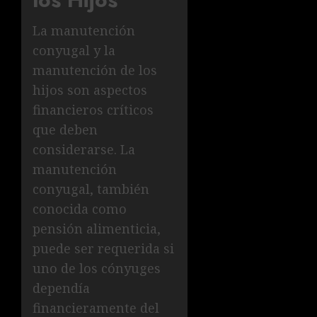
La manutención
conyugal y la
manutención de los
hijos son aspectos
financieros críticos
que deben
considerarse. La
manutención
conyugal, también
conocida como
pensión alimenticia,
puede ser requerida si
uno de los cónyuges
dependía
financieramente del