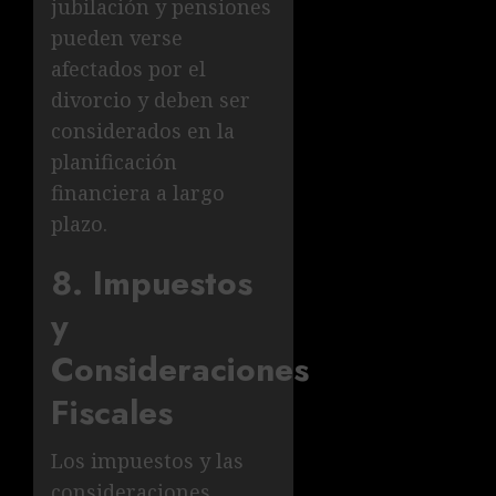
jubilación y pensiones
pueden verse
afectados por el
divorcio y deben ser
considerados en la
planificación
financiera a largo
plazo.
8. Impuestos
y
Consideraciones
Fiscales
Los impuestos y las
consideraciones