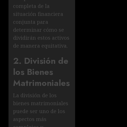
completa de la
situación financiera
conjunta para
determinar cómo se
dividirán estos activos
de manera equitativa.
2. División de
los Bienes
Matrimoniales
La división de los
bienes matrimoniales
puede ser uno de los
aspectos más
complejos y